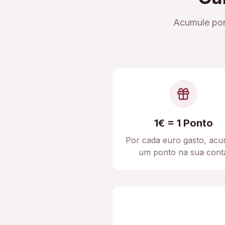
Acumule pon
1€ = 1 Ponto
Por cada euro gasto, acu
um ponto na sua cont