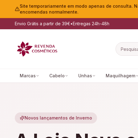
Site temporariamente em modo apenas de consulta. Nã
encomendas normalmente.
Envio Grátis a partir de 39€
•
Entregas 24h-48h
Marcas
Cabelo
Unhas
Maquilhagem
Novos lançamentos de Inverno