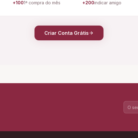
+100
1ª compra do mês
+200
indicar amigo
Criar Conta Grátis