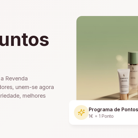
untos
e a Revenda
dores, unem-se agora
ariedade, melhores
Programa de Ponto
1€ = 1 Ponto