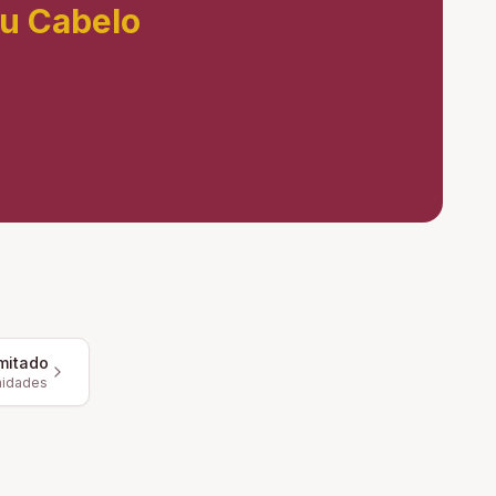
eu Cabelo
mitado
nidades