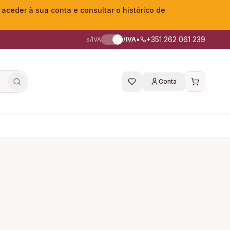
eder à sua conta e consultar o histórico de
•
+351 262 061 239
s/IVA
c/IVA
Conta