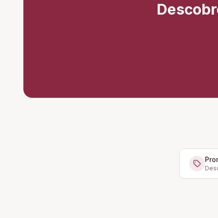
Descobr
Pro
Desc