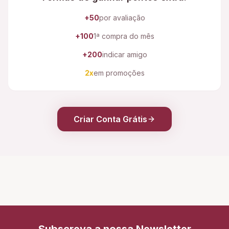
+50
por avaliação
+100
1ª compra do mês
+200
indicar amigo
2x
em promoções
Criar Conta Grátis