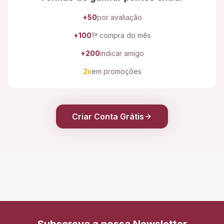
+50
por avaliação
+100
1ª compra do mês
+200
indicar amigo
2x
em promoções
Criar Conta Grátis