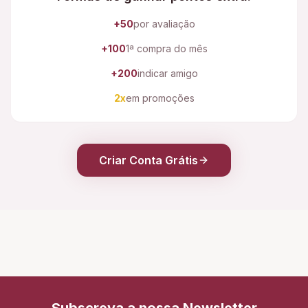
+50
por avaliação
+100
1ª compra do mês
+200
indicar amigo
2x
em promoções
Criar Conta Grátis