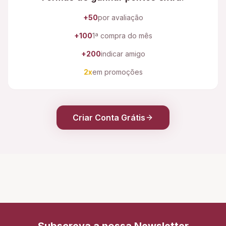
+50
por avaliação
+100
1ª compra do mês
+200
indicar amigo
2x
em promoções
Criar Conta Grátis