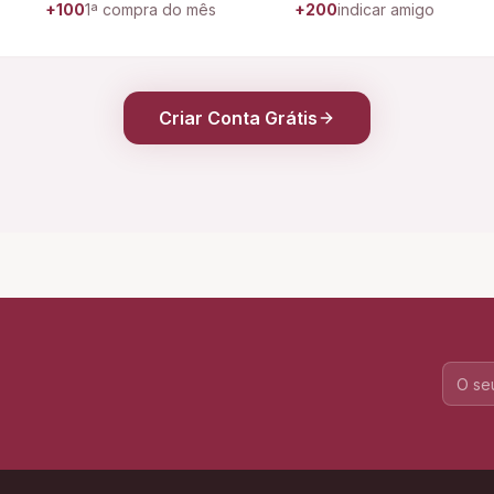
+100
1ª compra do mês
+200
indicar amigo
Criar Conta Grátis