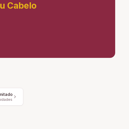
eu Cabelo
mitado
nidades