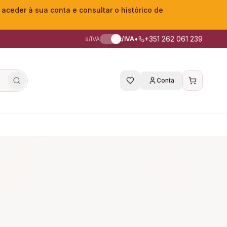
eder à sua conta e consultar o histórico de
•
+351 262 061 239
s/IVA
c/IVA
Conta