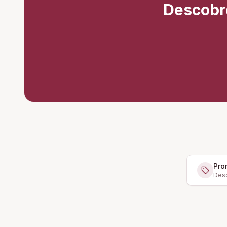
Descobr
Pro
Desc