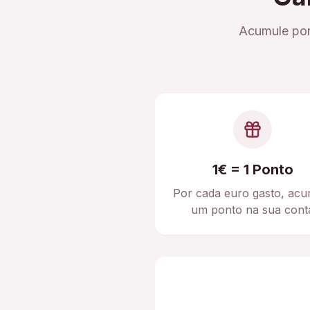
Acumule pon
1€ = 1 Ponto
Por cada euro gasto, acu
um ponto na sua cont