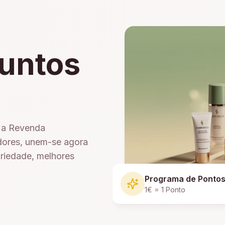
untos
e a Revenda
dores, unem-se agora
ariedade, melhores
Programa de Ponto
1€ = 1 Ponto