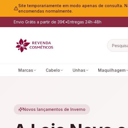
Site temporariamente em modo apenas de consulta. Nã
encomendas normalmente.
Envio Grátis a partir de 39€
•
Entregas 24h-48h
Marcas
Cabelo
Unhas
Maquilhagem
Novos lançamentos de Inverno