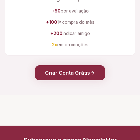
+50
por avaliação
+100
1ª compra do mês
+200
indicar amigo
2x
em promoções
Criar Conta Grátis