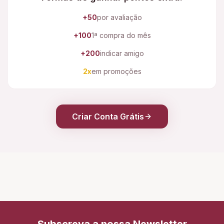
+50
por avaliação
+100
1ª compra do mês
+200
indicar amigo
2x
em promoções
Criar Conta Grátis