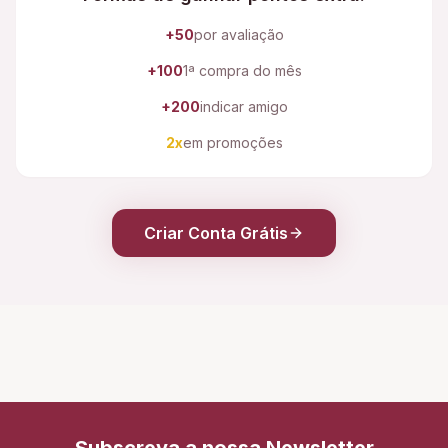
+50
por avaliação
+100
1ª compra do mês
+200
indicar amigo
2x
em promoções
Criar Conta Grátis