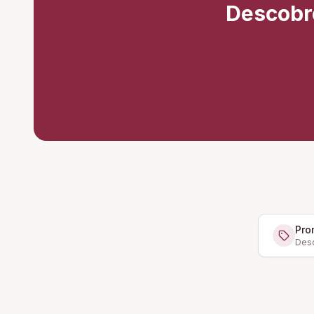
Descobr
Pro
Desc