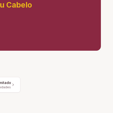
eu Cabelo
mitado
nidades