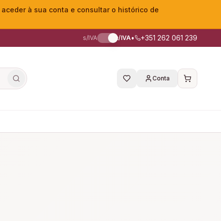
eder à sua conta e consultar o histórico de
•
+351 262 061 239
s/IVA
c/IVA
Conta