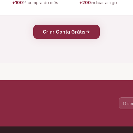
+100
1ª compra do mês
+200
indicar amigo
Criar Conta Grátis