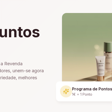
untos
e a Revenda
dores, unem-se agora
ariedade, melhores
Programa de Ponto
1€ = 1 Ponto