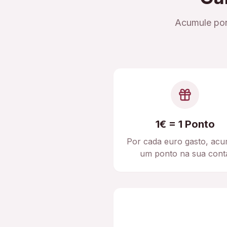
Acumule pon
1€ = 1 Ponto
Por cada euro gasto, acu
um ponto na sua cont