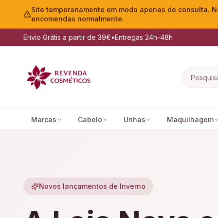
Site temporariamente em modo apenas de consulta. Nã
encomendas normalmente.
Envio Grátis a partir de 39€
•
Entregas 24h-48h
Marcas
Cabelo
Unhas
Maquilhagem
Novos lançamentos de Inverno