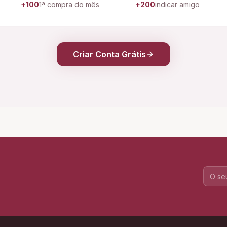
+100
1ª compra do mês
+200
indicar amigo
Criar Conta Grátis