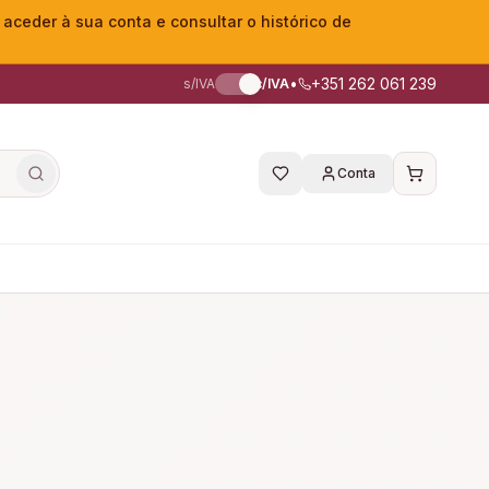
eder à sua conta e consultar o histórico de
•
+351 262 061 239
s/IVA
c/IVA
Conta