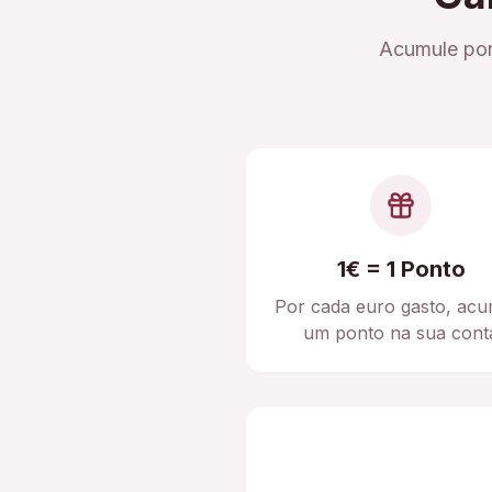
Acumule pon
1€ = 1 Ponto
Por cada euro gasto, acu
um ponto na sua cont