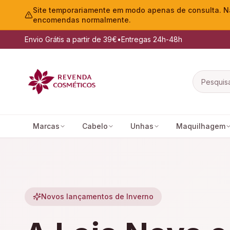
Site temporariamente em modo apenas de consulta. Nã
encomendas normalmente.
Envio Grátis a partir de 39€
•
Entregas 24h-48h
Marcas
Cabelo
Unhas
Maquilhagem
Novos lançamentos de Inverno