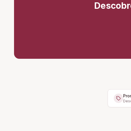
Descobr
Pro
Desc