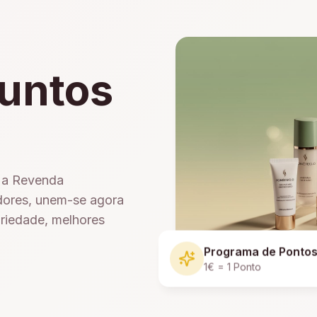
untos
e a Revenda
dores, unem-se agora
ariedade, melhores
Programa de Ponto
1€ = 1 Ponto