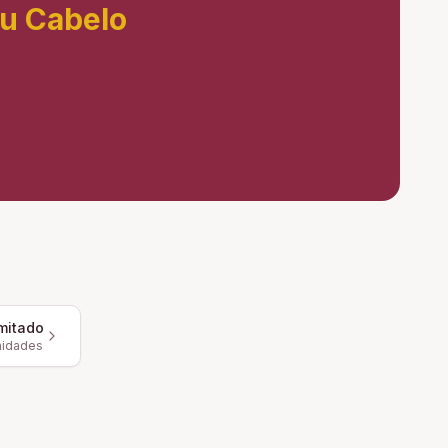
eu Cabelo
mitado
nidades