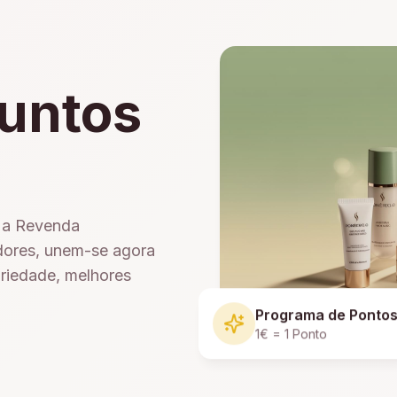
untos
e a Revenda
dores, unem-se agora
ariedade, melhores
Programa de Ponto
1€ = 1 Ponto