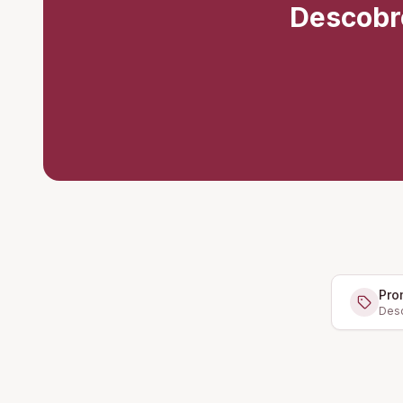
Descobr
Pro
Desc