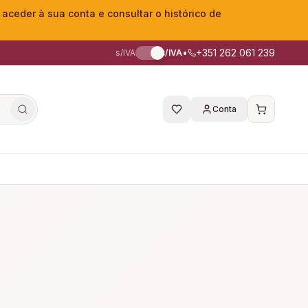
eder à sua conta e consultar o histórico de
•
+351 262 061 239
s/IVA
c/IVA
Conta