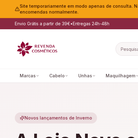
Site temporariamente em modo apenas de consulta. Nã
encomendas normalmente.
Envio Grátis a partir de 39€
•
Entregas 24h-48h
Marcas
Cabelo
Unhas
Maquilhagem
Novos lançamentos de Inverno