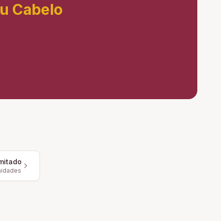
eu Cabelo
mitado
nidades