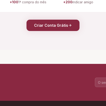
+100
1ª compra do mês
+200
indicar amigo
Criar Conta Grátis