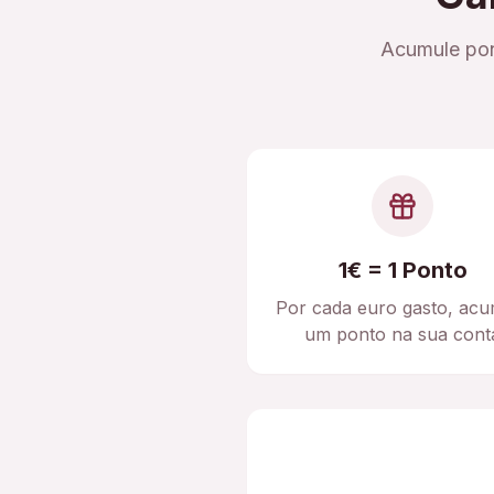
Acumule pon
1€ = 1 Ponto
Por cada euro gasto, acu
um ponto na sua cont