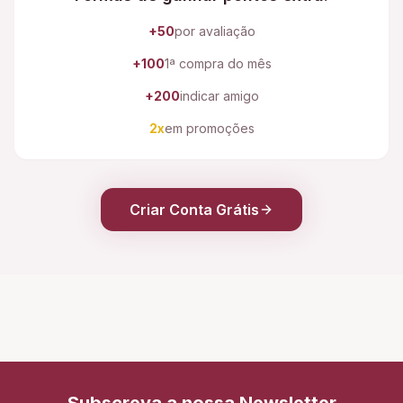
+50
por avaliação
+100
1ª compra do mês
+200
indicar amigo
2x
em promoções
Criar Conta Grátis