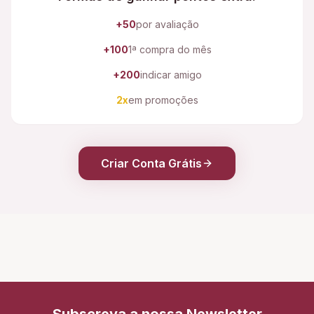
+50
por avaliação
+100
1ª compra do mês
+200
indicar amigo
2x
em promoções
Criar Conta Grátis