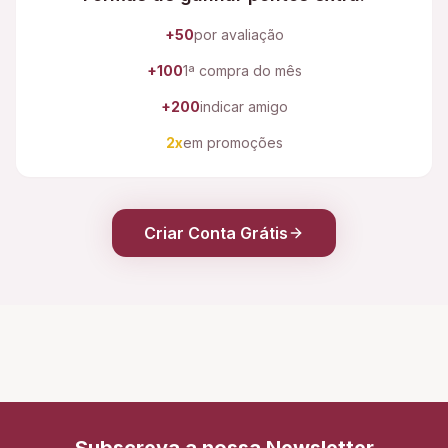
+50
por avaliação
+100
1ª compra do mês
+200
indicar amigo
2x
em promoções
Criar Conta Grátis