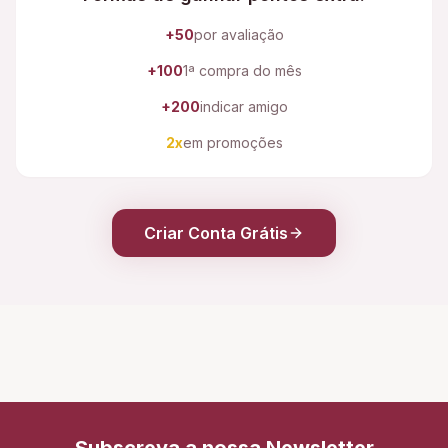
+50
por avaliação
+100
1ª compra do mês
+200
indicar amigo
2x
em promoções
Criar Conta Grátis