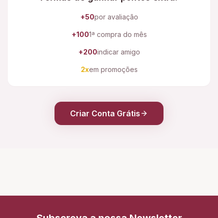
+50
por avaliação
+100
1ª compra do mês
+200
indicar amigo
2x
em promoções
Criar Conta Grátis