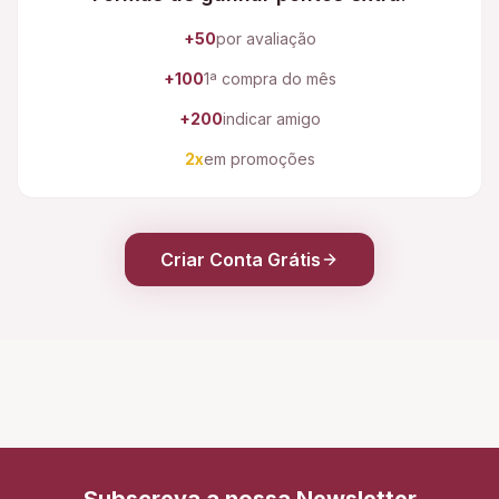
+50
por avaliação
+100
1ª compra do mês
+200
indicar amigo
2x
em promoções
Criar Conta Grátis