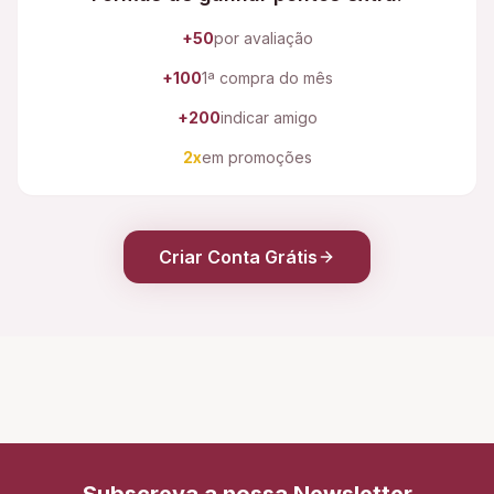
+50
por avaliação
+100
1ª compra do mês
+200
indicar amigo
2x
em promoções
Criar Conta Grátis