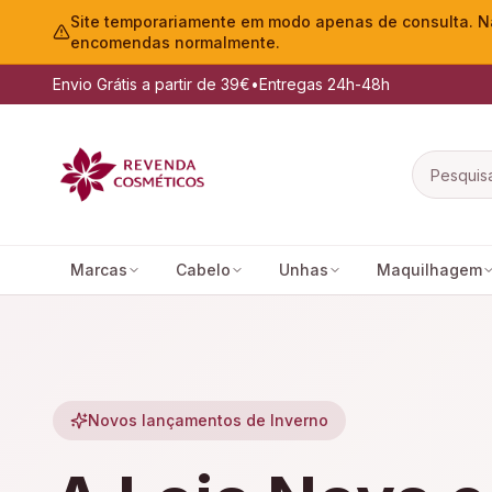
Site temporariamente em modo apenas de consulta. Nã
encomendas normalmente.
Envio Grátis a partir de 39€
•
Entregas 24h-48h
Marcas
Cabelo
Unhas
Maquilhagem
Novos lançamentos de Inverno