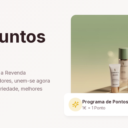
untos
e a Revenda
dores, unem-se agora
ariedade, melhores
Programa de Ponto
1€ = 1 Ponto