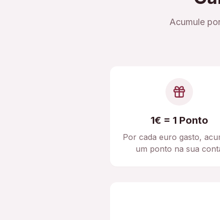
Acumule pon
1€ = 1 Ponto
Por cada euro gasto, acu
um ponto na sua cont