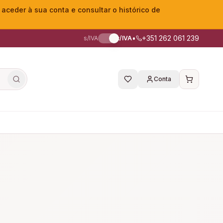
eder à sua conta e consultar o histórico de
•
+351 262 061 239
s/IVA
c/IVA
Conta