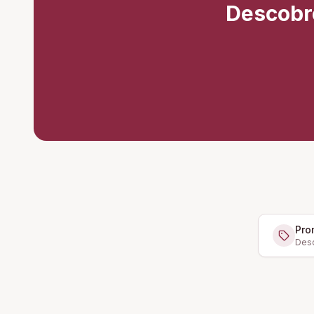
Descobr
Pro
Desc