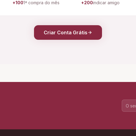
+100
1ª compra do mês
+200
indicar amigo
Criar Conta Grátis