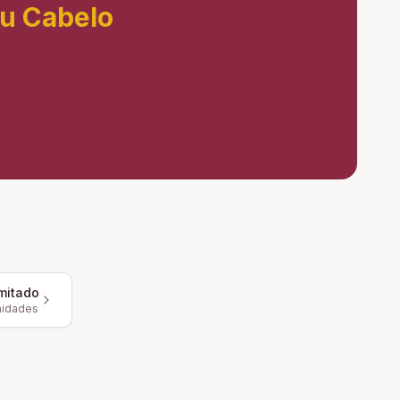
eu Cabelo
mitado
nidades