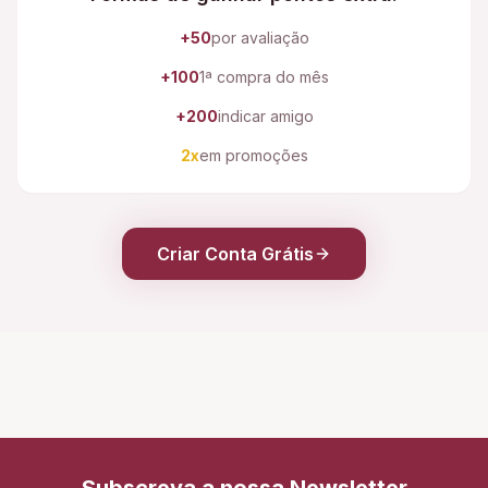
+50
por avaliação
+100
1ª compra do mês
+200
indicar amigo
2x
em promoções
Criar Conta Grátis