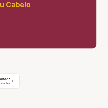
eu Cabelo
mitado
nidades