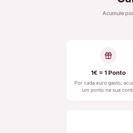
Acumule pon
1€ = 1 Ponto
Por cada euro gasto, acu
um ponto na sua cont