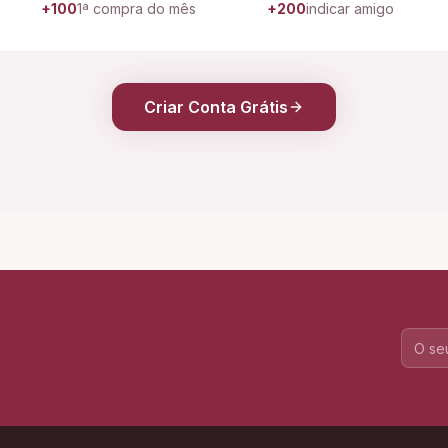
+100
1ª compra do mês
+200
indicar amigo
Criar Conta Grátis