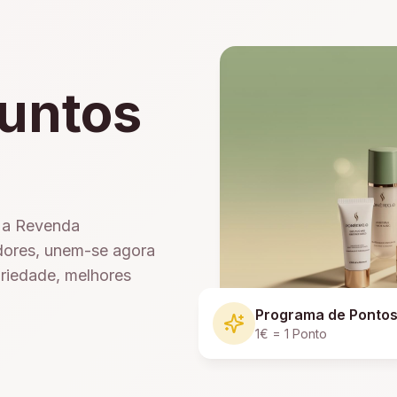
untos
e a Revenda
dores, unem-se agora
ariedade, melhores
Programa de Ponto
1€ = 1 Ponto