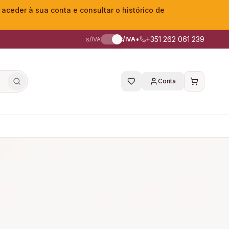
eder à sua conta e consultar o histórico de
•
+351 262 061 239
s/IVA
c/IVA
Conta