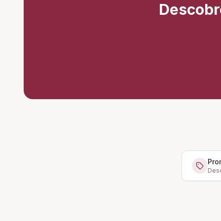
Descobr
Pro
Desc