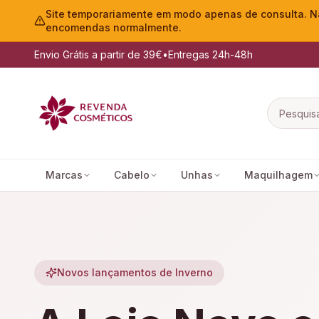
Site temporariamente em modo apenas de consulta. Nã
encomendas normalmente.
Envio Grátis a partir de 39€
•
Entregas 24h-48h
Marcas
Cabelo
Unhas
Maquilhagem
Novos lançamentos de Inverno