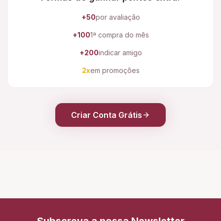
+50
por avaliação
+100
1ª compra do mês
+200
indicar amigo
2x
em promoções
Criar Conta Grátis