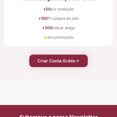
+50
por avaliação
+100
1ª compra do mês
+200
indicar amigo
2x
em promoções
Criar Conta Grátis