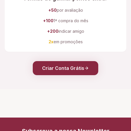
+50
por avaliação
+100
1ª compra do mês
+200
indicar amigo
2x
em promoções
Criar Conta Grátis