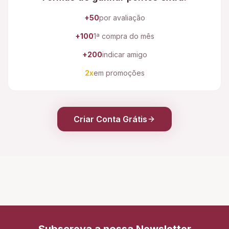
+50
por avaliação
+100
1ª compra do mês
+200
indicar amigo
2x
em promoções
Criar Conta Grátis