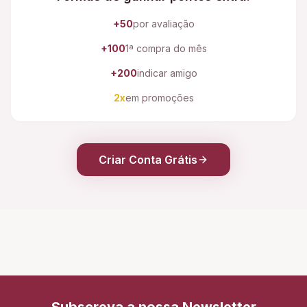
+50
por avaliação
+100
1ª compra do mês
+200
indicar amigo
2x
em promoções
Criar Conta Grátis