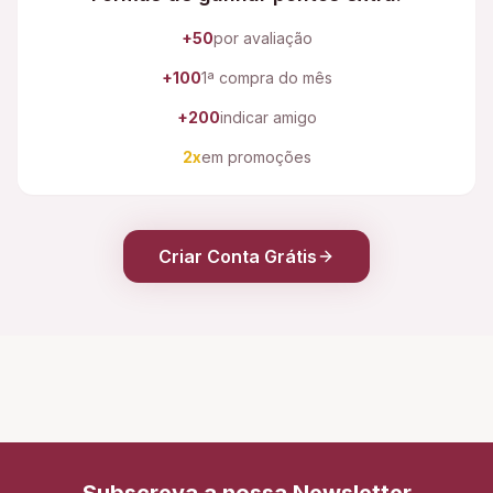
+50
por avaliação
+100
1ª compra do mês
+200
indicar amigo
2x
em promoções
Criar Conta Grátis