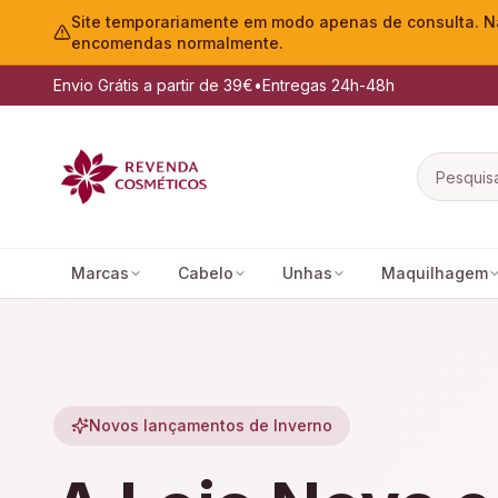
Site temporariamente em modo apenas de consulta. Nã
encomendas normalmente.
Envio Grátis a partir de 39€
•
Entregas 24h-48h
Marcas
Cabelo
Unhas
Maquilhagem
Novos lançamentos de Inverno