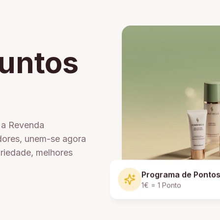
untos
e a Revenda
dores, unem-se agora
ariedade, melhores
Programa de Ponto
1€ = 1 Ponto