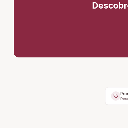
Descobr
Pro
Desc