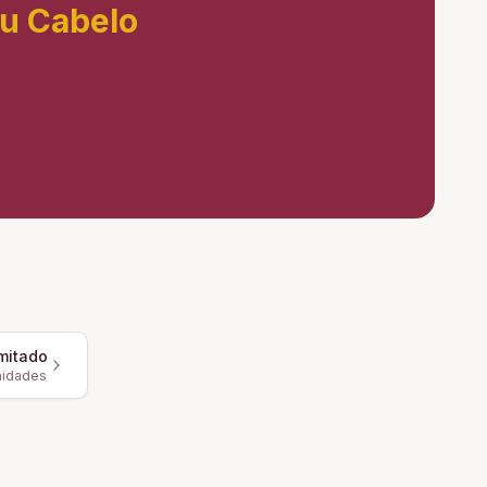
eu Cabelo
mitado
nidades