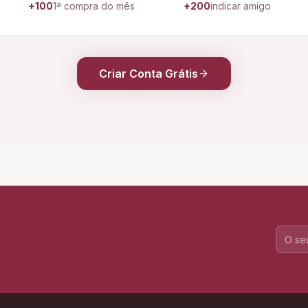
+100
1ª compra do mês
+200
indicar amigo
Criar Conta Grátis