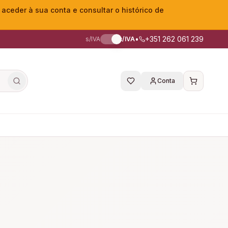
eder à sua conta e consultar o histórico de
•
+351 262 061 239
s/IVA
c/IVA
Conta