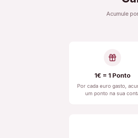
Acumule pon
1€ = 1 Ponto
Por cada euro gasto, acu
um ponto na sua cont