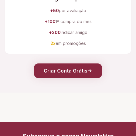
+50
por avaliação
+100
1ª compra do mês
+200
indicar amigo
2x
em promoções
Criar Conta Grátis