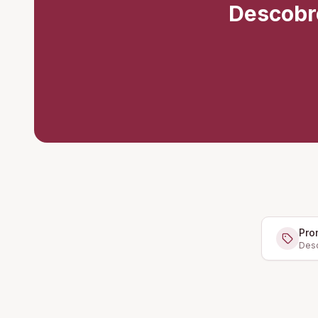
Descobr
Pro
Desc