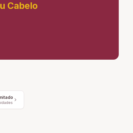
eu Cabelo
mitado
nidades