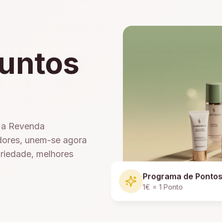
untos
e a Revenda
dores, unem-se agora
ariedade, melhores
Programa de Ponto
1€ = 1 Ponto