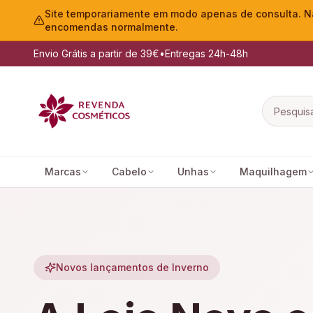
Site temporariamente em modo apenas de consulta. Nã
encomendas normalmente.
Envio Grátis a partir de 39€
•
Entregas 24h-48h
Marcas
Cabelo
Unhas
Maquilhagem
Novos lançamentos de Inverno