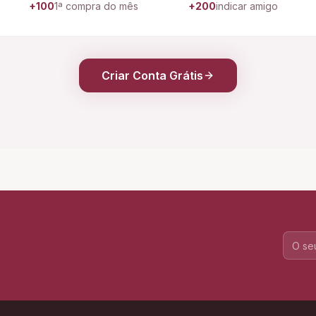
+100
1ª compra do mês
+200
indicar amigo
Criar Conta Grátis