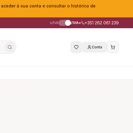
eder à sua conta e consultar o histórico de
•
+351 262 061 239
s/IVA
c/IVA
Conta