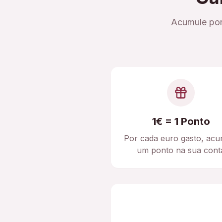
Acumule pon
1€ = 1 Ponto
Por cada euro gasto, acu
um ponto na sua cont