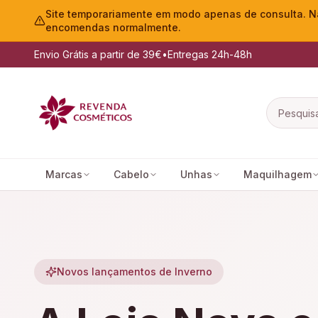
Site temporariamente em modo apenas de consulta. Nã
encomendas normalmente.
Envio Grátis a partir de 39€
•
Entregas 24h-48h
Marcas
Cabelo
Unhas
Maquilhagem
Novos lançamentos de Inverno