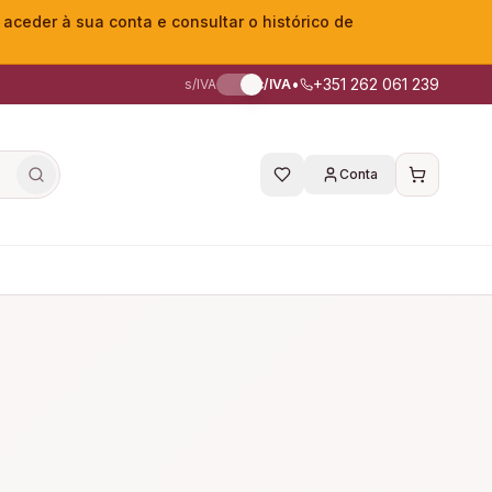
eder à sua conta e consultar o histórico de
•
+351 262 061 239
s/IVA
c/IVA
Conta