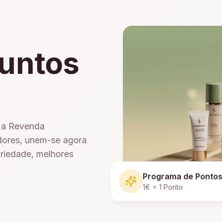
untos
e a Revenda
dores, unem-se agora
ariedade, melhores
Programa de Ponto
1€ = 1 Ponto