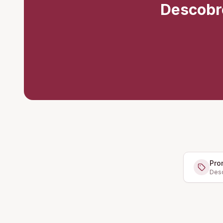
Descobr
Pro
Desc