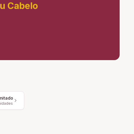
eu Cabelo
mitado
nidades