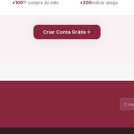
+100
1ª compra do mês
+200
indicar amigo
Criar Conta Grátis