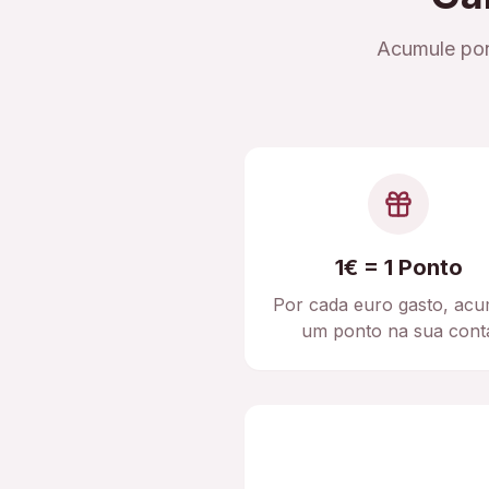
Acumule pon
1€ = 1 Ponto
Por cada euro gasto, acu
um ponto na sua cont