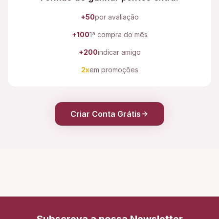
+50
por avaliação
+100
1ª compra do mês
+200
indicar amigo
2x
em promoções
Criar Conta Grátis