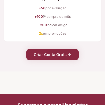
+50
por avaliação
+100
1ª compra do mês
+200
indicar amigo
2x
em promoções
Criar Conta Grátis