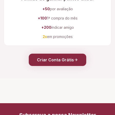
+50
por avaliação
+100
1ª compra do mês
+200
indicar amigo
2x
em promoções
Criar Conta Grátis