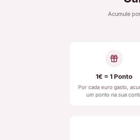
Acumule pon
1€ = 1 Ponto
Por cada euro gasto, acu
um ponto na sua cont