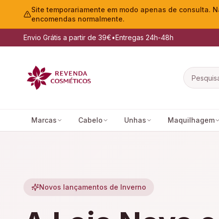
Site temporariamente em modo apenas de consulta. Nã
encomendas normalmente.
Envio Grátis a partir de 39€
•
Entregas 24h-48h
Marcas
Cabelo
Unhas
Maquilhagem
Novos lançamentos de Inverno