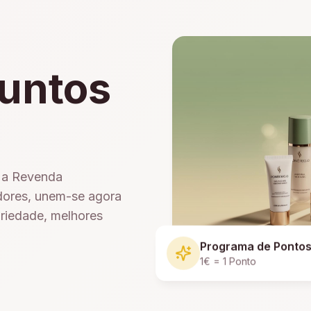
untos
e a Revenda
dores, unem-se agora
ariedade, melhores
Programa de Ponto
1€ = 1 Ponto