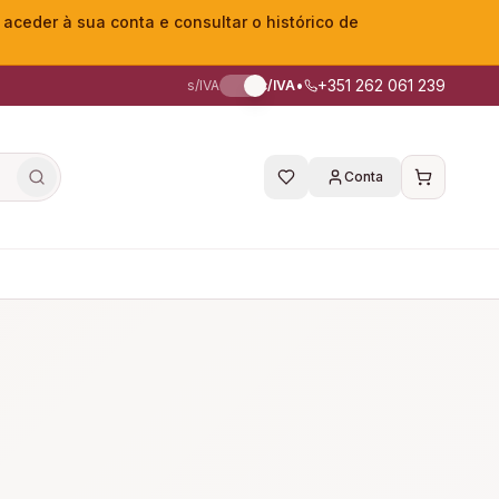
eder à sua conta e consultar o histórico de
•
+351 262 061 239
s/IVA
c/IVA
Conta