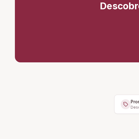
Descobr
Pro
Desc