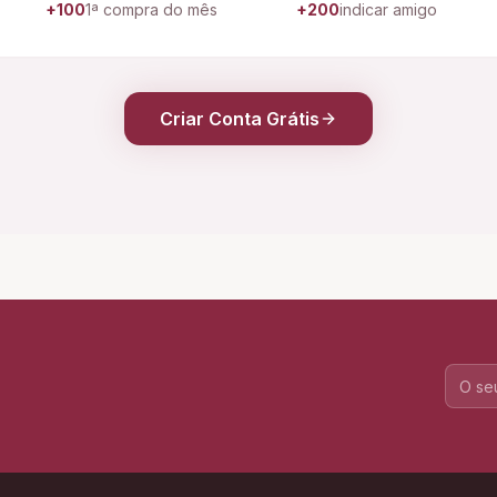
+100
1ª compra do mês
+200
indicar amigo
Criar Conta Grátis