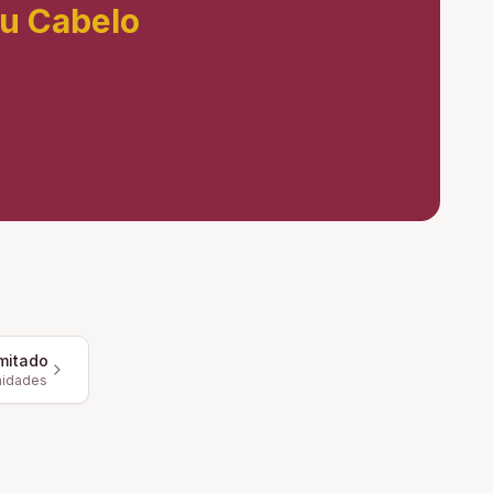
eu Cabelo
mitado
nidades