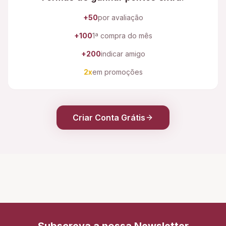
+50
por avaliação
+100
1ª compra do mês
+200
indicar amigo
2x
em promoções
Criar Conta Grátis