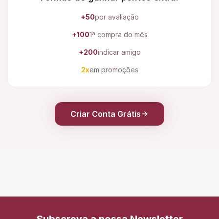
+50
por avaliação
+100
1ª compra do mês
+200
indicar amigo
2x
em promoções
Criar Conta Grátis