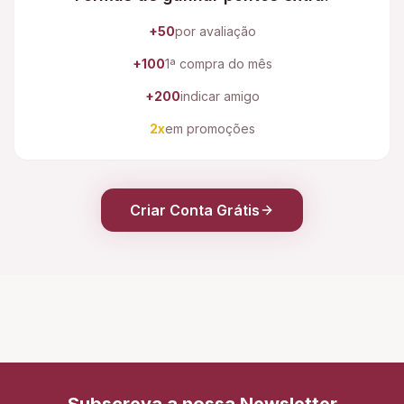
+50
por avaliação
+100
1ª compra do mês
+200
indicar amigo
2x
em promoções
Criar Conta Grátis