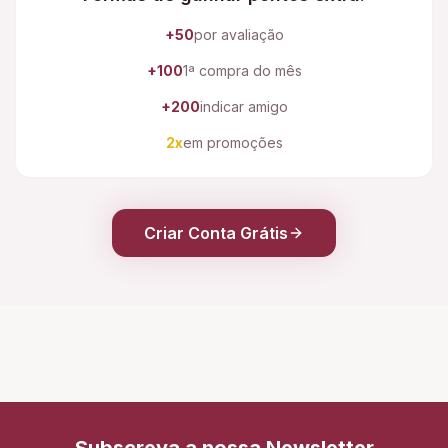
+50
por avaliação
+100
1ª compra do mês
+200
indicar amigo
2x
em promoções
Criar Conta Grátis