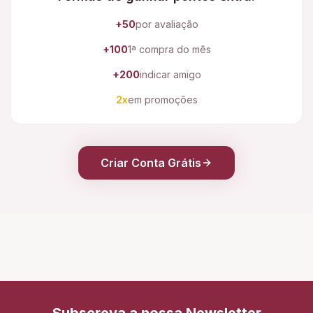
+50
por avaliação
+100
1ª compra do mês
+200
indicar amigo
2x
em promoções
Criar Conta Grátis