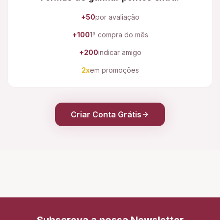
+50
por avaliação
+100
1ª compra do mês
+200
indicar amigo
2x
em promoções
Criar Conta Grátis