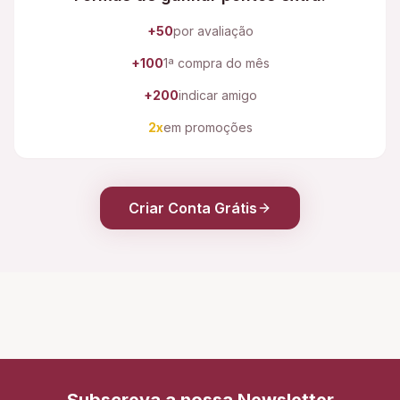
+50
por avaliação
+100
1ª compra do mês
+200
indicar amigo
2x
em promoções
Criar Conta Grátis